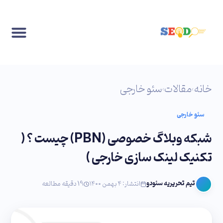
خانه
مقالات
سئو خارجی
›
›
سئو خارجی
شبکه وبلاگ خصوصی (PBN) چیست ؟ (
تکنیک لینک سازی خارجی )
تیم تحریریه سئودو
انتشار: ۴ بهمن ۱۴۰۰
19 دقیقه مطالعه