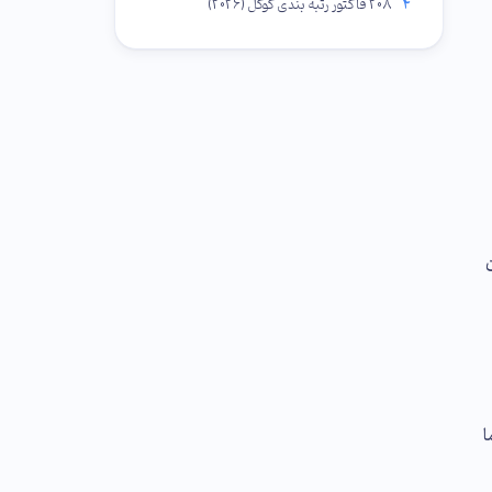
4
208 فاکتور رتبه بندی گوگل (2026)
قیما