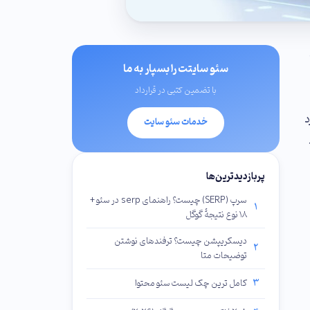
سئو سایتت را بسپار به ما
با تضمین کتبی در قرارداد
د
خدمات سئو سایت
پربازدیدترین‌ها
سرپ (SERP) چیست؟ راهنمای serp در سئو +
1
۱۸ نوع نتیجهٔ گوگل
دیسکریپشن چیست؟ ترفندهای نوشتن
2
توضیحات متا
3
کامل ترین چک لیست سئو محتوا