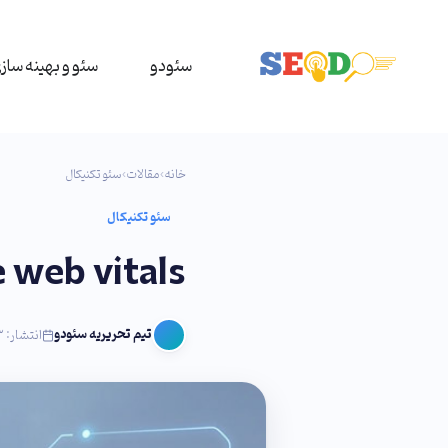
سئودو
سئو و بهینه ساز
خانه
›
مقالات
›
سئو تکنیکال
سئو تکنیکال
core web vitals (هسته حیاتی گ
تیم تحریریه سئودو
انتشار: ۲۳ اردیبهشت ۱۴۰۵