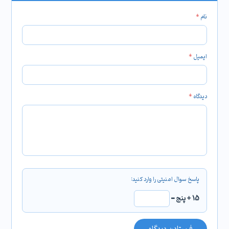
نام
*
ایمیل
*
دیدگاه
*
15 + پنج =