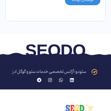
S
E
O
D
O
سئودو؛ آژانس تخصصی خدمات سئو و گوگل ادز